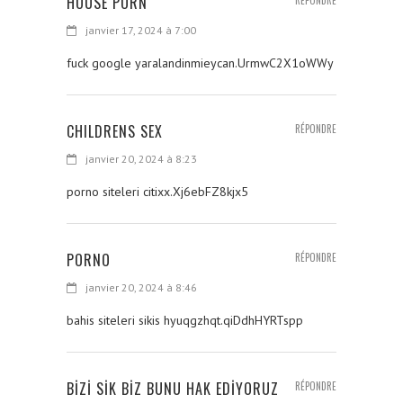
HOUSE PORN
janvier 17, 2024 à 7:00
fuck google yaralandinmieycan.UrmwC2X1oWWy
CHILDRENS SEX
RÉPONDRE
janvier 20, 2024 à 8:23
porno siteleri citixx.Xj6ebFZ8kjx5
PORNO
RÉPONDRE
janvier 20, 2024 à 8:46
bahis siteleri sikis hyuqgzhqt.qiDdhHYRTspp
BİZİ SİK BİZ BUNU HAK EDİYORUZ
RÉPONDRE