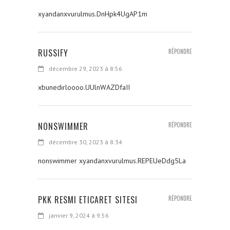
xyandanxvurulmus.DnHpk4UgAP1m
RUSSIFY
RÉPONDRE
décembre 29, 2023 à 8:56
xbunedirloooo.UUlnWAZDfaII
NONSWIMMER
RÉPONDRE
décembre 30, 2023 à 8:34
nonswimmer xyandanxvurulmus.REPEUeDdg5La
PKK RESMI ETICARET SITESI
RÉPONDRE
janvier 9, 2024 à 9:56