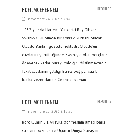
HDFILMCEHENNEMI
RÉPONDRE
novembre 24, 2023 à 2:42
1932 yılında Harlem. Yankesici Ray Gibson
Swanky’s Klübünde bir sonraki kurbanı olacak
Claude Banks’i gözetlemektedir. Claude’un
cüzdanını yürütttüğünde Swanky’e olan borçlarını
ödeyecek kadar parayı çaldığını düşünmektedir
fakat cüzdanını çaldığı Banks beş parasız bir
banka veznedarıdır. Cedrick Tudman
HDFILMCEHENNEMI
RÉPONDRE
novembre 25, 2023 à 12:53
Borg’luların 21. yüzyıla dönmesinin amacı barış
sürecini bozmak ve Üçüncü Dünya Savaşı’nı