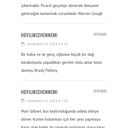
çıkarmaktır. Picard geçmişe dönerek dünyanın
geleceğini kurtarmak zorundadır. Warren Gough
HDFILMCEHENNEMI
RÉPONDRE
novembre 25, 2023 à 6:14
Bir baba ve iki genç oğlunun küçük bir dağ
karakolunda yaşadıkları gerilim dolu anlar konu
alınmış. Brady Pebley
HDFILMCEHENNEMI
RÉPONDRE
novembre 25, 2023 à 7:31
Mari Gilbert, kızı kaybolduğunda adeta deliye
döner. Kızının bulunması için her şeyi yapmaya
hazır olan kadın, bu süreçte polislerin olaya karşı