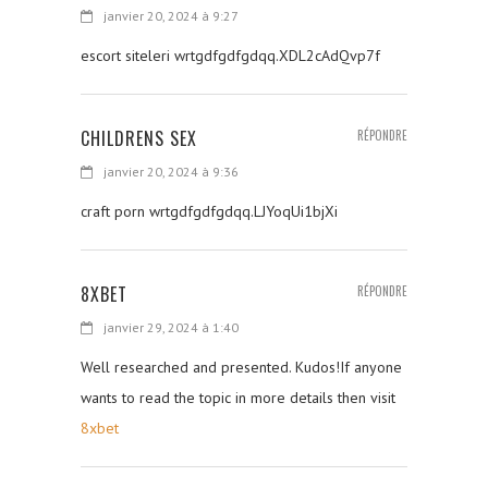
janvier 20, 2024 à 9:27
escort siteleri wrtgdfgdfgdqq.XDL2cAdQvp7f
CHILDRENS SEX
RÉPONDRE
janvier 20, 2024 à 9:36
craft porn wrtgdfgdfgdqq.LJYoqUi1bjXi
8XBET
RÉPONDRE
janvier 29, 2024 à 1:40
Well researched and presented. Kudos!If anyone
wants to read the topic in more details then visit
8xbet