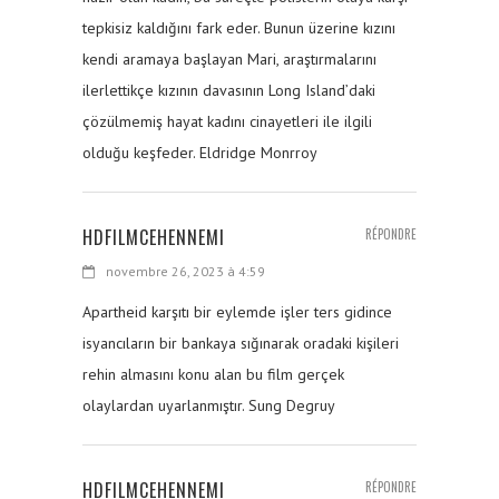
tepkisiz kaldığını fark eder. Bunun üzerine kızını
kendi aramaya başlayan Mari, araştırmalarını
ilerlettikçe kızının davasının Long Island’daki
çözülmemiş hayat kadını cinayetleri ile ilgili
olduğu keşfeder. Eldridge Monrroy
HDFILMCEHENNEMI
RÉPONDRE
novembre 26, 2023 à 4:59
Apartheid karşıtı bir eylemde işler ters gidince
isyancıların bir bankaya sığınarak oradaki kişileri
rehin almasını konu alan bu film gerçek
olaylardan uyarlanmıştır. Sung Degruy
HDFILMCEHENNEMI
RÉPONDRE