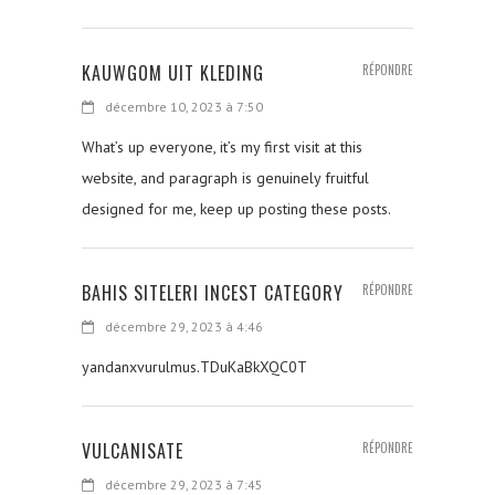
KAUWGOM UIT KLEDING
RÉPONDRE
décembre 10, 2023 à 7:50
What’s up everyone, it’s my first visit at this
website, and paragraph is genuinely fruitful
designed for me, keep up posting these posts.
BAHIS SITELERI INCEST CATEGORY
RÉPONDRE
décembre 29, 2023 à 4:46
yandanxvurulmus.TDuKaBkXQC0T
VULCANISATE
RÉPONDRE
décembre 29, 2023 à 7:45