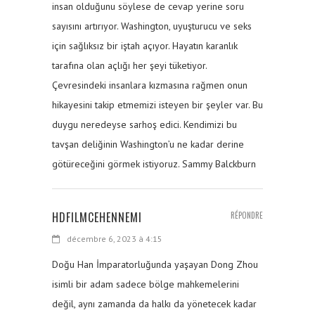
insan olduğunu söylese de cevap yerine soru
sayısını artırıyor. Washington, uyuşturucu ve seks
için sağlıksız bir iştah açıyor. Hayatın karanlık
tarafına olan açlığı her şeyi tüketiyor.
Çevresindeki insanlara kızmasına rağmen onun
hikayesini takip etmemizi isteyen bir şeyler var. Bu
duygu neredeyse sarhoş edici. Kendimizi bu
tavşan deliğinin Washington’u ne kadar derine
götüreceğini görmek istiyoruz. Sammy Balckburn
HDFILMCEHENNEMI
RÉPONDRE
décembre 6, 2023 à 4:15
Doğu Han İmparatorluğunda yaşayan Dong Zhou
isimli bir adam sadece bölge mahkemelerini
değil, aynı zamanda da halkı da yönetecek kadar