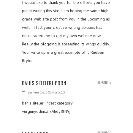
I would like to thank you for the efforts you have
put in writing this site. I am hoping the same high-
grade web site post from you in the upcoming as
well. In fact your creative writing abilities has
encouraged me to get my own website now.
Really the blogging is spreading its wings quickly.
Your write up is a great example of it. Rueben
Bryton
BAHIS SITELERI PORN
RÉPONDRE
janvier 16, 2024 à 3:13
bahis siteleri incest category
vurgunyedim.ZjxAh6yf8N9j
RÉPONDRE