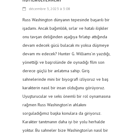
décembre 3, 2023 à 3:08
Russ Washington dünyanın tepesinde başarılı bir
işadamı. Ancak bağımlılık, sırlar ve hatalı ilişkiler
onu tavşan deliğinden aşağıya fırlatıp attığında
devam edecek gücü bulacak mı yoksa düşmeye
devam mı edecek? Hunter G. Williams’ın yazdığı,
yönettiği ve başrolünde de oynadığı film son
derece güçlü bir anlatıma sahip. Giriş
sahnelerinde mini bir biyografi izliyoruz ve baş
karakterin nasıl bir insan olduğunu görüyoruz.
Uyuşturucular ve seks önemli bir rol oynamasına
rağmen Russ Washington’ın ahlakını
sorguladığımız başka konulara da giriyoruz.
Karakter tanıtmanın daha iyi bir yolu herhalde
yoktur. Bu sahneler bize Washington’un nasıl bir