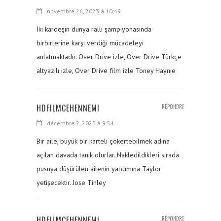
novembre 26, 2023 à 10:49
İki kardeşin dünya ralli şampiyonasında
birbirlerine karşı verdiği mücadeleyi
anlatmaktadır. Over Drive izle, Over Drive Türkçe
altyazılı izle, Over Drive film izle Toney Haynie
HDFILMCEHENNEMI
RÉPONDRE
décembre 2, 2023 à 9:54
Bir aile, büyük bir karteli çökertebilmek adına
açılan davada tanık olurlar. Nakledildikleri sırada
pusuya düşürülen ailenin yardımına Taylor
yetişecektir. Jose Tinley
HDFILMCEHENNEMI
RÉPONDRE