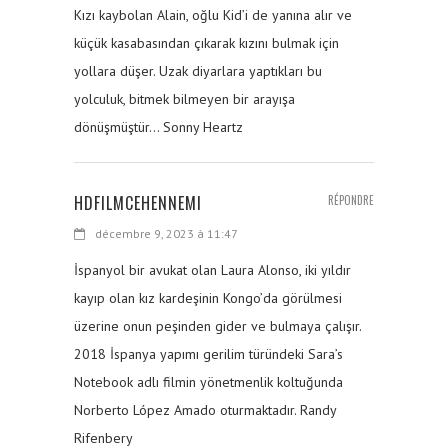
Kızı kaybolan Alain, oğlu Kid’i de yanına alır ve
küçük kasabasından çıkarak kızını bulmak için
yollara düşer. Uzak diyarlara yaptıkları bu
yolculuk, bitmek bilmeyen bir arayışa
dönüşmüştür… Sonny Heartz
HDFILMCEHENNEMI
RÉPONDRE
décembre 9, 2023 à 11:47
İspanyol bir avukat olan Laura Alonso, iki yıldır
kayıp olan kız kardeşinin Kongo’da görülmesi
üzerine onun peşinden gider ve bulmaya çalışır.
2018 İspanya yapımı gerilim türündeki Sara’s
Notebook adlı filmin yönetmenlik koltuğunda
Norberto López Amado oturmaktadır. Randy
Rifenbery