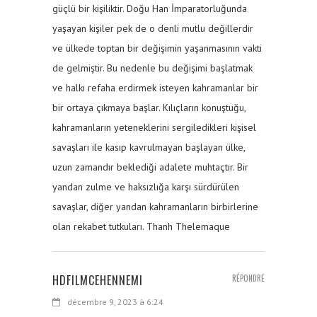
güçlü bir kişiliktir. Doğu Han İmparatorluğunda
yaşayan kişiler pek de o denli mutlu değillerdir
ve ülkede toptan bir değişimin yaşanmasının vakti
de gelmiştir. Bu nedenle bu değişimi başlatmak
ve halkı refaha erdirmek isteyen kahramanlar bir
bir ortaya çıkmaya başlar. Kılıçların konuştuğu,
kahramanların yeteneklerini sergiledikleri kişisel
savaşları ile kasıp kavrulmayan başlayan ülke,
uzun zamandır beklediği adalete muhtaçtır. Bir
yandan zulme ve haksızlığa karşı sürdürülen
savaşlar, diğer yandan kahramanların birbirlerine
olan rekabet tutkuları. Thanh Thelemaque
HDFILMCEHENNEMI
RÉPONDRE
décembre 9, 2023 à 6:24